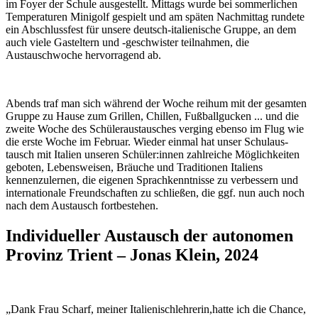
im Foyer der Schule ausgestellt. Mittags wurde bei sommerlichen
Temperaturen Mini­golf gespielt und am späten Nachmittag rundete
ein Abschlussfest für unsere deutsch-italienische Gruppe, an dem
auch viele Gasteltern und -geschwister teilnah­men, die
Austauschwoche hervorragend ab.
Abends traf man sich während der Woche reihum mit der gesamten
Gruppe zu Hause zum Grillen, Chillen, Fußballgucken ... und die
zweite Woche des Schü­leraustausches verging ebenso im Flug wie
die erste Woche im Februar. Wieder einmal hat unser Schulaus­
tausch mit Italien unseren Schüler:innen zahlreiche Möglichkeiten
geboten, Lebensweisen, Bräuche und Traditionen Italiens
kennenzulernen, die eigenen Sprachkenntnisse zu verbessern und
internatio­nale Freundschaften zu schließen, die ggf. nun auch noch
nach dem Austausch fortbeste­hen.
Individueller Austausch der autonomen
Provinz Trient – Jonas Klein, 2024
„Dank Frau Scharf, meiner Italienischlehrerin,hatte ich die Chance,