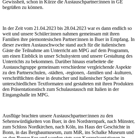
Gewissheit, schon in Kürze die Austauschpartner:innen in GE
begrüßen zu können.
In der Zeit vom 21.04.2023 bis 28.04.2023 war es dann endlich so
weit und unsere Schüler:innen nahmen gemeinsam mit ihren
Familien ihre piemontesischen Partner:innen in Buer in Empfang. In
dieser zweiten Austauschwoche stand auch für die italienischen
Gäste die Teilnahme am Unterricht am MPG auf dem Programm,
um einen Einblick in unser Schulsystem und unsere Gestaltung des
Unterrichts zu bekommen. Darüber hinaus erarbeitete die
Austauschgruppe gemeinsam verschiedene vergleichende Aspekte
zu den Partnerschulen, -städten, -regionen, -familien und -kulturen,
verschriftlichten diese in deutscher und italienischer Sprache in
unterschiedlichen Textformaten und gestalteten mit ihren Produkten
den Präsentationstisch zum Schulaustausch mit Italien in der
Eingangshalle im MPG.
Ausflüge brachten unsere Austauschpartner:innen zu den
Sehenswürdigkeiten von Buer, in den Nordsternpark, nach Münster,
zum Schloss Nordkirchen, nach Köln, ins Haus der Geschichte in
Bonn, in das Bergbaumuseum, zum MiR, ins Schalke Museum und
an den Berger See und wurden stets von Kurzpräsentationen in