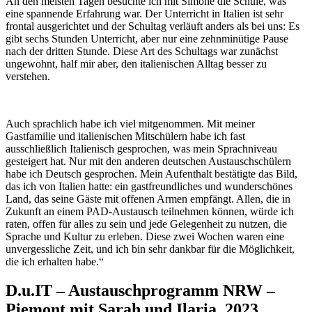
An den meisten Tagen besuchte ich mit Simone die Schule, was
eine spannende Erfahrung war. Der Unterricht in Italien ist sehr
frontal ausgerichtet und der Schultag verläuft anders als bei uns: Es
gibt sechs Stunden Unterricht, aber nur eine zehnminütige Pause
nach der dritten Stunde. Diese Art des Schultags war zunächst
ungewohnt, half mir aber, den italienischen Alltag besser zu
verstehen.
Auch sprachlich habe ich viel mitgenommen. Mit meiner
Gastfamilie und italienischen Mitschülern habe ich fast
ausschließlich Italienisch gesprochen, was mein Sprachniveau
gesteigert hat. Nur mit den anderen deutschen Austauschschülern
habe ich Deutsch gesprochen. Mein Aufenthalt bestätigte das Bild,
das ich von Italien hatte: ein gastfreundliches und wunderschönes
Land, das seine Gäste mit offenen Armen empfängt. Allen, die in
Zukunft an einem PAD-Austausch teilnehmen können, würde ich
raten, offen für alles zu sein und jede Gelegenheit zu nutzen, die
Sprache und Kultur zu erleben. Diese zwei Wochen waren eine
unvergessliche Zeit, und ich bin sehr dankbar für die Möglichkeit,
die ich erhalten habe.“
D.u.IT – Austauschprogramm NRW –
Piemont mit Sarah und Ilaria, 2023