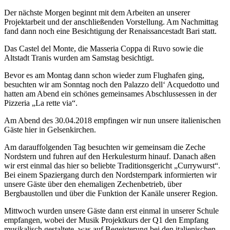
Der nächste Morgen beginnt mit dem Arbeiten an unserer
Projektarbeit und der anschließenden Vorstellung. Am Nachmittag
fand dann noch eine Besichtigung der Renaissancestadt Bari statt.
Das Castel del Monte, die Masseria Coppa di Ruvo sowie die
Altstadt Tranis wurden am Samstag besichtigt.
Bevor es am Montag dann schon wieder zum Flughafen ging,
besuchten wir am Sonntag noch den Palazzo dell‘ Acquedotto und
hatten am Abend ein schönes gemeinsames Abschlussessen in der
Pizzeria „La rette via“.
Am Abend des 30.04.2018 empfingen wir nun unsere italienischen
Gäste hier in Gelsenkirchen.
Am darauffolgenden Tag besuchten wir gemeinsam die Zeche
Nordstern und fuhren auf den Herkulesturm hinauf. Danach aßen
wir erst einmal das hier so beliebte Traditionsgericht „Currywurst“.
Bei einem Spaziergang durch den Nordsternpark informierten wir
unsere Gäste über den ehemaligen Zechenbetrieb, über
Bergbaustollen und über die Funktion der Kanäle unserer Region.
Mittwoch wurden unsere Gäste dann erst einmal in unserer Schule
empfangen, wobei der Musik Projektkurs der Q1 den Empfang
musikalisch gestaltete, was auf Begeisterung bei den italienischen