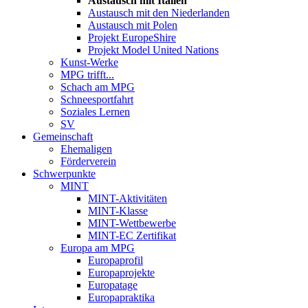
Austausch mit Italien
Austausch mit den Niederlanden
Austausch mit Polen
Projekt EuropeShire
Projekt Model United Nations
Kunst-Werke
MPG trifft...
Schach am MPG
Schneesportfahrt
Soziales Lernen
SV
Gemeinschaft
Ehemaligen
Förderverein
Schwerpunkte
MINT
MINT-Aktivitäten
MINT-Klasse
MINT-Wettbewerbe
MINT-EC Zertifikat
Europa am MPG
Europaprofil
Europaprojekte
Europatage
Europapraktika