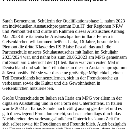
Sarah Bornemann, Schülerin der Qualifikationsphase 1, nahm 2023
am individuellen Austauschprogramm D.u.IT. der Regionen NRW
und Piemont teil und durfte im Rahmen dieses Austausches Anfang
Mai 2023 ihre italienische Austauschpartnerin Ilaria Ferrero in
Gelsenkirchen willkommen heißen. Ilaria, 16 Jahre, besuchte im
Piemont die dritte Klasse des IIS Blaise Pascal, das auch die
Partnerschule unseres Schulaustausches mit Italien im Schuljahr
2023/2024 war, und nahm bis zum 20.05.2023 am MPG gemeinsam
mit Sarah am Unterricht der Q1 teil. Ilaria war zum ersten Mal in
Deutschland und sah ihre Teilnahme an diesem Austauschprogramm
äußerst positiv. Für sie war dies eine großartige Möglichkeit, einen
Teil Deutschlands kennenzulernen, sich in der Fremdsprache zu
verbessern sowie die Kultur und die Gewohnheiten in
Gelsenkirchen mitzuerleben.
Große Unterschiede zu Italien sah Ilaria am MPG vor allem in der
digitalen Ausstattung und in der Form des Unterrichtens. In Italien
wurde 2023 an Ilarias Schule noch völlig analog gearbeitet und es
gab überwiegend Frontalunterricht, sodass nachmittags durch das
Nachbereiten des vorlesungsähnlichen Unterrichts kaum Zeit für
sich selbst sowie für Freudinnen und Freunde blieb. Auch bezüglich