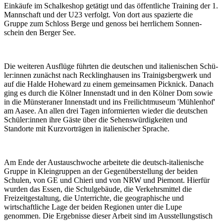
Einkäufe im Schalkeshop getätigt und das öffentliche Training der 1.
Mannschaft und der U23 verfolgt. Von dort aus spazierte die
Gruppe zum Schloss Berge und genoss bei herrlichem Sonnen­
schein den Berger See.
Die weiteren Ausflüge führten die deutschen und italieni­schen Schü­
ler:innen zunächst nach Recklinghausen ins Trainigsbergwerk und
auf die Halde Hoheward zu einem gemeinsamen Picknick. Da­nach
ging es durch die Kölner Innenstadt und in den Kölner Dom sowie
in die Münsteraner Innenstadt und ins Freilichtmuseum 'Mühlenhof'
am Aasee. An allen drei Tagen informierten wieder die deutschen
Schüler:innen ihre Gäste über die Sehenswürdigkeiten und
Standorte mit Kurzvorträgen in italienischer Sprache.
Am Ende der Austauschwoche arbeitete die deutsch-italienische
Gruppe in Kleingruppen an der Gegenüberstellung der beiden
Schulen, von GE und Chieri und von NRW und Piemont. Hierfür
wurden das Essen, die Schulgebäude, die Verkehrsmittel die
Freizeitgestal­tung, die Unterrichte, die geographische und
wirtschaftliche Lage der beiden Regionen unter die Lupe
genommen. Die Ergebnisse dieser Arbeit sind im Ausstellungstisch