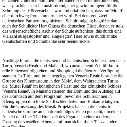
einzelnen Unterrichtsstunden ih­rer italienischen Partner:innen teil,
was sprachlich sehr herausfor­dernd, aber gewinnbringend für die
Schulung des Hörverstehens war und erfahren ließ, dass am 'Monti'
eher durchweg frontal unter­richtet wird. Bei dem von zwei
italienischen Partnern organisierten Schulrundgang begrüßte dann
auch der Schulleiter Herr Giusta die deutschen Gäste, denen er stolz
das wissen­schaftliche Archiv der Schule auf­schloss, das durch eine
Vielzahl ausgestopfter und 'eingelegter' Tiere sowie durch anti­ke
Gerätschaf­ten und Schulbänke sehr beeindruckte.
Ausflüge führten die deutschen und italienischen Schü­ler:innen nach
Tu­rin, Ve­naria Reale und Mailand, wo ausreichend Zeit für kultu­
relle Sehenswürdigkeiten und Shoppingaktivitäten zur Verfügung
standen. In Tu­rin und im nahegelegenen Venaria Reale be­suchte die
Gruppe das Kinomuseum in der 'Mole', dem Wahrzeichen Turins,
die 'Musei Reali' im königlichen Palast und das königliche Schloss
'Venaria Reale'. In Mailand stan­den der Dom und der Aufstieg auf
das Domdach auf dem Pro­gramm, bevor die Schü­ler:innen in
Kleingruppen durch die Stadt schlenderten und Einkäufe tätigten.
Für die Umsetzung des Musik-Projektes hat sich die deutsch-
italienische Gruppe an ein dreiminütiges Video gemacht, um ei­nen
Aspekt der Oper 'Die Hochzeit des Figaros' in einer mo­dernen
Fassung darzustellen. Abends traf man sich auf der 'Piazza' oder
zum Bowlen.