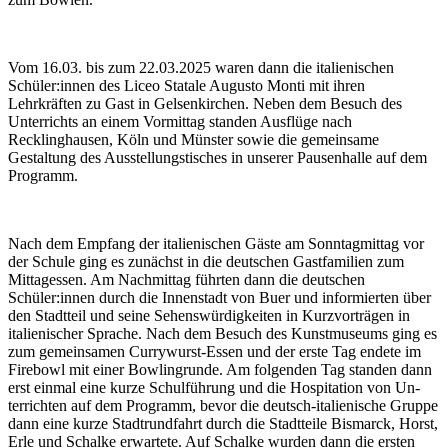
Vom 16.03. bis zum 22.03.2025 waren dann die italienischen
Schüler:innen des Liceo Statale Augusto Monti mit ihren
Lehrkräften zu Gast in Gelsenkirchen. Neben dem Besuch des
Unterrichts an einem Vormittag stan­den Ausflüge nach
Recklinghausen, Köln und Münster sowie die gemeinsame
Gestaltung des Ausstellungstisches in unse­rer Pausenhalle auf dem
Programm.
Nach dem Empfang der italienischen Gäste am Sonntagmittag vor
der Schu­le ging es zunächst in die deutschen Gastfamilien zum
Mittagessen. Am Nachmittag führten dann die deutschen
Schüler:innen durch die Innenstadt von Buer und in­formierten über
den Stadtteil und seine Sehenswürdigkeiten in Kurzvorträgen in
italienischer Sprache. Nach dem Besuch des Kunstmu­seums ging es
zum gemeinsamen Currywurst-Essen und der erste Tag endete im
Firebowl mit einer Bowlingrunde. Am folgenden Tag standen dann
erst einmal eine kurze Schulführung und die Hospitation von Un­
terrichten auf dem Programm, bevor die deutsch-italienische Gruppe
dann eine kurze Stadtrundfahrt durch die Stadtteile Bismarck, Horst,
Erle und Schalke erwartete. Auf Schalke wurden dann die ers­ten