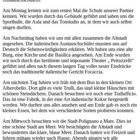
Am Montag lernten wir zum ersten Mal die Schule unserer Partner
kennen. Wir wurden durch das Gebäude geführt und sahen uns die
Sporthalle, die Aula und das Tonstudio an, in dem wir auch selbst
singen durften.
Am Nachmittag haben wir uns mit allen zusammen die Altstadt
angesehen. Die italienischen Austauschschüler mussten uns auf
Deutsch die Sehenswürdigkeiten erklären. Wir haben uns eine alte
Burg, eine Kirche und die Basilica angesehen. Am Ende wurden
wir noch durch das berühmte und imposante Theater „ Petruzzelli“
geführt und aßen nach diesem langen Tag voller neuer Eindrücke
noch das traditionelle italienische Gericht Focaccia.
Am nächsten Tag fuhren wir früh mit dem Bus in den kleinen Ort
Alberobello. Dort gibt es viele Trulli, das sind kleine Häuschen mit
schönen Steindächern. Danach besuchten wir noch eine Trallufficio.
Das ist eine Fabrik, in der eine Art italienische Kekse hergestellt
werden. Wir durften uns alles ansehen und am Ende gab es noch ein
kleines Essen, bei dem wir verschiedene Sorten probieren konnten.
Am Mittwoch besuchten wir die Stadt Polignano a Mare. Dies ist
eine schöne Stadt am Meer. Wir besichtigten die Altstadt und
bewunderten das klare, blaue Meer. Danach hatten wir Freizeit und
fuhren mittags wieder nach Hause. Abends gingen wir alle