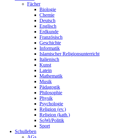
Fächer
Biologie
Chemie
Deutsch
Englisch
Erdkunde
Französisch
Geschichte
Informatik
Islamischer Religionsunterricht
Italienisch
Kunst
Latein
Mathematik
Musik
Pädagogik
Philosophie
Physik
Psychologie
Religion (ev.)
Religion (kath.)
SoWi/Politik
Sport
Schulleben
AGs