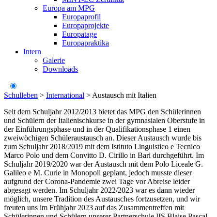
Europa am MPG
Europaprofil
Europaprojekte
Europatage
Europapraktika
Intern
Galerie
Downloads
Schulleben
>
International
>
Austausch mit Italien
Seit dem Schuljahr 2012/2013 bietet das MPG den Schülerinnen
und Schülern der Italienischkurse in der gymnasialen Oberstufe in
der Einführungsphase und in der Qualifikationsphase 1 einen
zweiwöchigen Schüleraustausch an. Dieser Austausch wurde bis
zum Schuljahr 2018/2019 mit dem Istituto Linguistico e Tecnico
Marco Polo und dem Convitto D. Cirillo in Bari durchgeführt. Im
Schuljahr 2019/2020 war der Austausch mit dem Polo Liceale G.
Galileo e M. Curie in Monopoli geplant, jedoch musste dieser
aufgrund der Corona-Pandemie zwei Tage vor Abreise leider
abgesagt werden. Im Schuljahr 2022/2023 war es dann wieder
möglich, unsere Tradition des Austausches fortzusetzen, und wir
freuten uns im Frühjahr 2023 auf das Zusammentreffen mit
Schülerinnen und Schülern unserer Partnerschule IIS Blaise Pascal