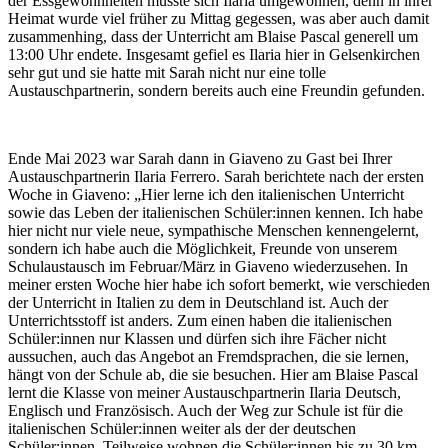
der Essgewohnheiten musste sich Ilaria umgewöhnen, denn in ihrer
Heimat wurde viel früher zu Mittag gegessen, was aber auch damit
zusammenhing, dass der Unterricht am Blaise Pascal generell um
13:00 Uhr endete. Insgesamt gefiel es Ilaria hier in Gelsenkirchen
sehr gut und sie hatte mit Sarah nicht nur eine tolle
Austauschpartnerin, sondern bereits auch eine Freundin gefunden.
Ende Mai 2023 war Sarah dann in Giaveno zu Gast bei Ihrer
Austauschpartnerin Ilaria Ferrero. Sarah berichtete nach der ersten
Woche in Giaveno: „Hier lerne ich den italienischen Unterricht
sowie das Leben der italienischen Schüler:innen kennen. Ich habe
hier nicht nur viele neue, sympathische Menschen kennengelernt,
sondern ich habe auch die Möglichkeit, Freunde von unserem
Schulaustausch im Februar/März in Giaveno wiederzusehen. In
meiner ersten Woche hier habe ich sofort bemerkt, wie verschieden
der Unterricht in Italien zu dem in Deutschland ist. Auch der
Unterrichtsstoff ist anders. Zum einen haben die italienischen
Schüler:innen nur Klassen und dürfen sich ihre Fächer nicht
aussuchen, auch das Angebot an Fremdsprachen, die sie lernen,
hängt von der Schule ab, die sie besuchen. Hier am Blaise Pascal
lernt die Klasse von meiner Austauschpartnerin Ilaria Deutsch,
Englisch und Französisch. Auch der Weg zur Schule ist für die
italienischen Schüler:innen weiter als der der deutschen
Schüler:innen. Teilweise wohnen die Schüler:innen bis zu 30 km