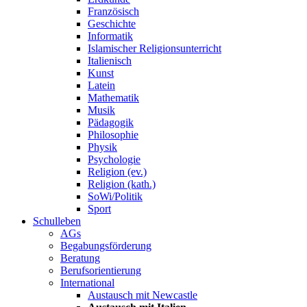
Französisch
Geschichte
Informatik
Islamischer Religionsunterricht
Italienisch
Kunst
Latein
Mathematik
Musik
Pädagogik
Philosophie
Physik
Psychologie
Religion (ev.)
Religion (kath.)
SoWi/Politik
Sport
Schulleben
AGs
Begabungsförderung
Beratung
Berufsorientierung
International
Austausch mit Newcastle