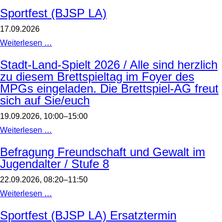
Sportfest (BJSP LA)
17.09.2026
Sportfest
Weiterlesen …
(BJSP
LA)
Stadt-Land-Spielt 2026 / Alle sind herzlich
zu diesem Brettspieltag im Foyer des
MPGs eingeladen. Die Brettspiel-AG freut
sich auf Sie/euch
19.09.2026, 10:00–15:00
Stadt-
Weiterlesen …
Land-
Spielt
Befragung Freundschaft und Gewalt im
2026
Jugendalter / Stufe 8
/
Alle
sind
22.09.2026, 08:20–11:50
herzlich
zu
Befragung
Weiterlesen …
diesem
Freundschaft
Brettspieltag
und
Sportfest (BJSP LA) Ersatztermin
im
Gewalt