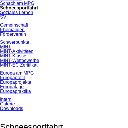
Schach am MPG
Schneesportfahrt
Soziales Lernen
SV
Gemeinschaft
Ehemaligen
Förderverein
Schwerpunkte
MINT
MINT-Aktivitäten
MINT-Klasse
MINT-Wettbewerbe
MINT-EC Zertifikat
Europa am MPG
Europaprofil
Europaprojekte
Europatage
Europapraktika
Intern
Galerie
Downloads
Schneesportfahrt