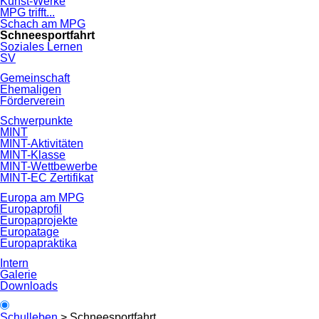
Kunst-Werke
MPG trifft...
Schach am MPG
Schneesportfahrt
Soziales Lernen
SV
Gemeinschaft
Ehemaligen
Förderverein
Schwerpunkte
MINT
MINT-Aktivitäten
MINT-Klasse
MINT-Wettbewerbe
MINT-EC Zertifikat
Europa am MPG
Europaprofil
Europaprojekte
Europatage
Europapraktika
Intern
Galerie
Downloads
Schulleben
>
Schneesportfahrt