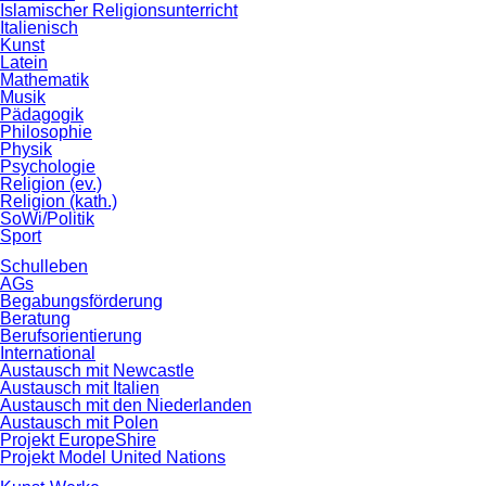
Islamischer Religionsunterricht
Italienisch
Kunst
Latein
Mathematik
Musik
Pädagogik
Philosophie
Physik
Psychologie
Religion (ev.)
Religion (kath.)
SoWi/Politik
Sport
Schulleben
AGs
Begabungsförderung
Beratung
Berufsorientierung
International
Austausch mit Newcastle
Austausch mit Italien
Austausch mit den Niederlanden
Austausch mit Polen
Projekt EuropeShire
Projekt Model United Nations