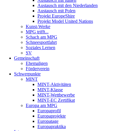
Austausch mit Italien
Austausch mit den Niederlanden
Austausch mit Polen
Projekt EuropeShire
Projekt Model United Nations
Kunst-Werke
MPG trifft...
Schach am MPG
Schneesportfahrt
Soziales Lernen
SV
Gemeinschaft
Ehemaligen
Förderverein
Schwerpunkte
MINT
MINT-Aktivitäten
MINT-Klasse
MINT-Wettbewerbe
MINT-EC Zertifikat
Europa am MPG
Europaprofil
Europaprojekte
Europatage
Europapraktika