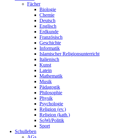
Fächer
Biologie
Chemie
Deutsch
Englisch
Erdkunde
Französisch
Geschichte
Informatik
Islamischer Religionsunterricht
Italienisch
Kunst
Latein
Mathematik
Musik
Pädagogik
Philosophie
Physik
Psychologie
Religion (ev.)
Religion (kath.)
SoWi/Politik
Sport
Schulleben
AGs