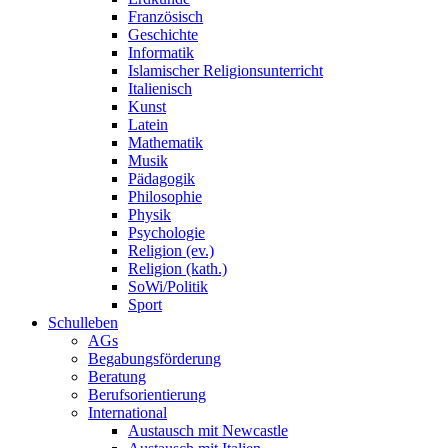
Französisch
Geschichte
Informatik
Islamischer Religionsunterricht
Italienisch
Kunst
Latein
Mathematik
Musik
Pädagogik
Philosophie
Physik
Psychologie
Religion (ev.)
Religion (kath.)
SoWi/Politik
Sport
Schulleben
AGs
Begabungsförderung
Beratung
Berufsorientierung
International
Austausch mit Newcastle