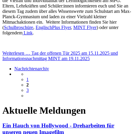
die Vielfalt und Individualität der Lernmöglichkeiten am MPG.
Eltern, Lehrkräften und Schüler:innen informieren euch und Sie an
diesem Tag zudem über alles Wissenswerte zum Schulstart am Max-
Planck-Gymnasium und laden zu einer Vielzahl kleiner
Mitmachaktionen ein. Weitere Informationen finden Sie hier
(
Schulbroschüre
,
EnglischPlus Flyer
,
MINT Flyer
) oder unter
folgendem
Link
.
Weiterlesen …
Tag der offenen Tür 2025 am 15.11.2025 und
Informationsnachmittag MINT am 19.11.2025
Nachrichtenarchiv
1
2
3
Aktuelle Meldungen
Ein Hauch von Hollywood - Dreharbeiten für
unseren neuen Imagefilm