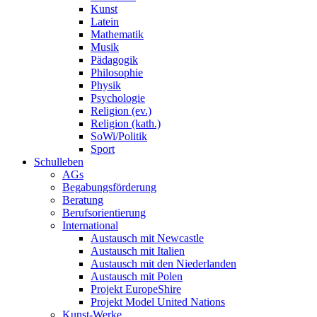
Kunst
Latein
Mathematik
Musik
Pädagogik
Philosophie
Physik
Psychologie
Religion (ev.)
Religion (kath.)
SoWi/Politik
Sport
Schulleben
AGs
Begabungsförderung
Beratung
Berufsorientierung
International
Austausch mit Newcastle
Austausch mit Italien
Austausch mit den Niederlanden
Austausch mit Polen
Projekt EuropeShire
Projekt Model United Nations
Kunst-Werke