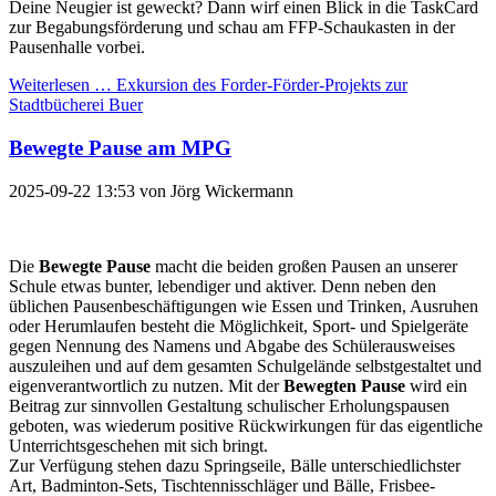
Deine Neugier ist geweckt? Dann wirf einen Blick in die TaskCard
zur Begabungsförderung und schau am FFP-Schaukasten in der
Pausenhalle vorbei.
Weiterlesen …
Exkursion des Forder-Förder-Projekts zur
Stadtbücherei Buer
Bewegte Pause am MPG
2025-09-22 13:53
von
Jörg Wickermann
Die
Bewegte Pause
macht die beiden großen Pausen an unserer
Schule etwas bunter, lebendiger und aktiver. Denn neben den
üblichen Pausenbeschäftigungen wie Essen und Trinken, Ausruhen
oder Herumlaufen besteht die Möglichkeit, Sport- und Spielgeräte
gegen Nennung des Namens und Abgabe des Schülerausweises
auszuleihen und auf dem gesamten Schulgelände selbstgestaltet und
eigenverantwortlich zu nutzen. Mit der
Bewegten Pause
wird ein
Beitrag zur sinnvollen Gestaltung schulischer Erholungspausen
geboten, was wiederum positive Rückwirkungen für das eigentliche
Unterrichtsgeschehen mit sich bringt.
Zur Verfügung stehen dazu Springseile, Bälle unterschiedlichster
Art, Badminton-Sets, Tischtennisschläger und Bälle, Frisbee-