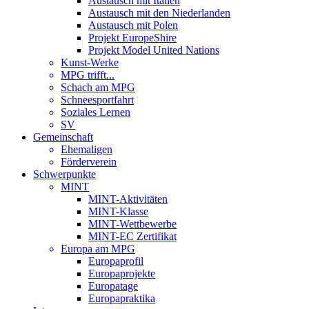
Austausch mit Italien
Austausch mit den Niederlanden
Austausch mit Polen
Projekt EuropeShire
Projekt Model United Nations
Kunst-Werke
MPG trifft...
Schach am MPG
Schneesportfahrt
Soziales Lernen
SV
Gemeinschaft
Ehemaligen
Förderverein
Schwerpunkte
MINT
MINT-Aktivitäten
MINT-Klasse
MINT-Wettbewerbe
MINT-EC Zertifikat
Europa am MPG
Europaprofil
Europaprojekte
Europatage
Europapraktika