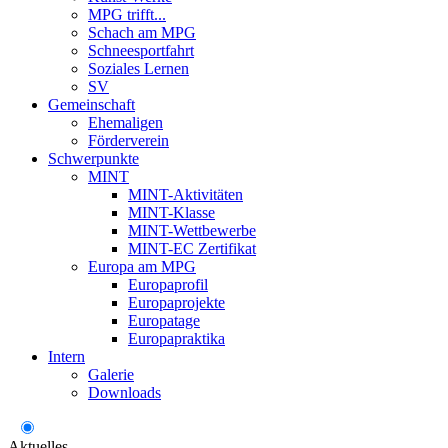
MPG trifft...
Schach am MPG
Schneesportfahrt
Soziales Lernen
SV
Gemeinschaft
Ehemaligen
Förderverein
Schwerpunkte
MINT
MINT-Aktivitäten
MINT-Klasse
MINT-Wettbewerbe
MINT-EC Zertifikat
Europa am MPG
Europaprofil
Europaprojekte
Europatage
Europapraktika
Intern
Galerie
Downloads
Aktuelles