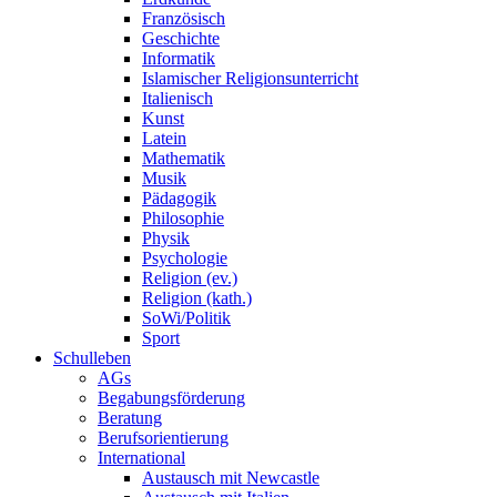
Französisch
Geschichte
Informatik
Islamischer Religionsunterricht
Italienisch
Kunst
Latein
Mathematik
Musik
Pädagogik
Philosophie
Physik
Psychologie
Religion (ev.)
Religion (kath.)
SoWi/Politik
Sport
Schulleben
AGs
Begabungsförderung
Beratung
Berufsorientierung
International
Austausch mit Newcastle