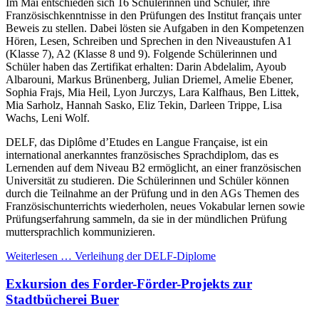
Im Mai entschieden sich 16 Schülerinnen und Schüler, ihre
Französischkenntnisse in den Prüfungen des Institut français unter
Beweis zu stellen. Dabei lösten sie Aufgaben in den Kompetenzen
Hören, Lesen, Schreiben und Sprechen in den Niveaustufen A1
(Klasse 7), A2 (Klasse 8 und 9). Folgende Schülerinnen und
Schüler haben das Zertifikat erhalten: Darin Abdelalim, Ayoub
Albarouni, Markus Brünenberg, Julian Driemel, Amelie Ebener,
Sophia Frajs, Mia Heil, Lyon Jurczys, Lara Kalfhaus, Ben Littek,
Mia Sarholz, Hannah Sasko, Eliz Tekin, Darleen Trippe, Lisa
Wachs, Leni Wolf.
DELF, das Diplôme d’Etudes en Langue Française, ist ein
international anerkanntes französisches Sprachdiplom, das es
Lernenden auf dem Niveau B2 ermöglicht, an einer französischen
Universität zu studieren. Die Schülerinnen und Schüler können
durch die Teilnahme an der Prüfung und in den AGs Themen des
Französischunterrichts wiederholen, neues Vokabular lernen sowie
Prüfungserfahrung sammeln, da sie in der mündlichen Prüfung
muttersprachlich kommunizieren.
Weiterlesen …
Verleihung der DELF-Diplome
Exkursion des Forder-Förder-Projekts zur
Stadtbücherei Buer